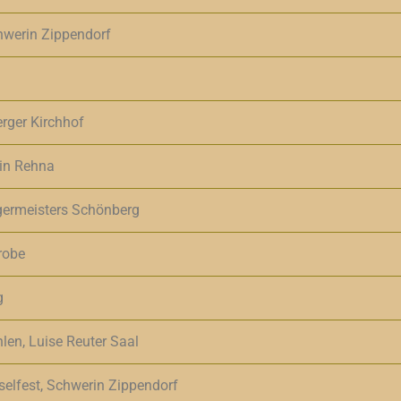
chwerin Zippendorf
rger Kirchhof
in Rehna
ermeisters Schönberg
robe
g
len, Luise Reuter Saal
nselfest, Schwerin Zippendorf