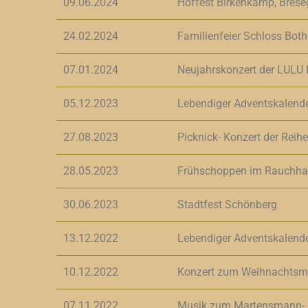
09.06.2024
Hoffest Birkenkamp, Brese
24.02.2024
Familienfeier Schloss Bot
07.01.2024
Neujahrskonzert der LULU 
05.12.2023
Lebendiger Adventskalend
27.08.2023
Picknick- Konzert der Reih
28.05.2023
Frühschoppen im Rauchha
30.06.2023
Stadtfest Schönberg
13.12.2022
Lebendiger Adventskalend
10.12.2022
Konzert zum Weihnachtsma
07.11.2022
Musik zum Martensmann- 