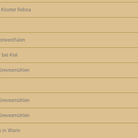
 Kloster Rehna
Ostwestfalen
 bei Kiel
 Grevesmühlen
 Grevesmühlen
 Grevesmühlen
k in Warin