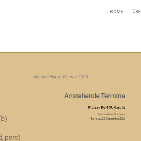
HOME
ÜBE
Hanseschau in Wismar 2026
Anstehende Termine
Klützer KulTOURnacht
Klützer Markt/Stadtpark
(b)
Samstag, 26. September 2026
, perc)