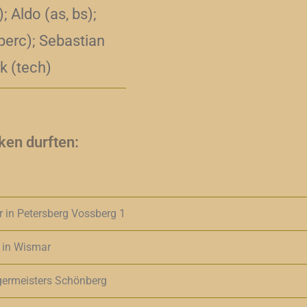
); Aldo (as, bs);
perc); Sebastian
rk (tech)
ken durften:
in Petersberg Vossberg 1
 in Wismar
ermeisters Schönberg