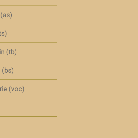
 (as)
ts)
n (tb)
 (bs)
rie (voc)